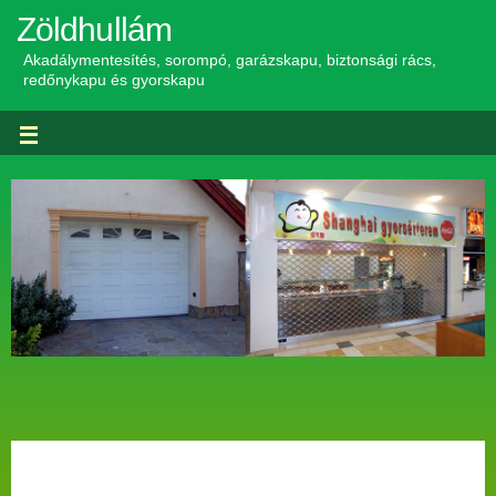
Zöldhullám
Akadálymentesítés, sorompó, garázskapu, biztonsági rács,
redőnykapu és gyorskapu