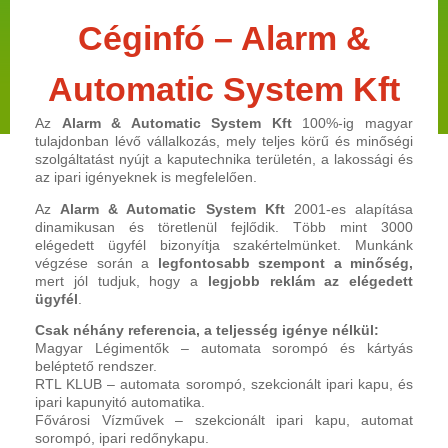
Céginfó – Alarm &
Automatic System Kft
Az
Alarm & Automatic System Kft
100%-ig magyar
tulajdonban lévő vállalkozás, mely teljes körű és minőségi
szolgáltatást nyújt a kaputechnika területén, a lakossági és
az ipari igényeknek is megfelelően.
Az
Alarm & Automatic System Kft
2001-es alapítása
dinamikusan és töretlenül fejlődik. Több mint 3000
elégedett ügyfél bizonyítja szakértelmünket. Munkánk
végzése során a
legfontosabb szempont a minőség,
mert jól tudjuk, hogy a
legjobb reklám az elégedett
ügyfél
.
Csak néhány referencia, a teljesség igénye nélkül:
Magyar Légimentők – automata sorompó és kártyás
beléptető rendszer.
RTL KLUB – automata sorompó, szekcionált ipari kapu, és
ipari kapunyitó automatika.
Fővárosi Vízművek – szekcionált ipari kapu, automat
sorompó, ipari redőnykapu.