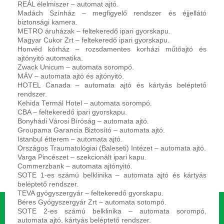
REÁL élelmiszer – automat ajtó.
Madách Színház – megfigyelő rendszer és éjjellátó
biztonsági kamera.
METRO áruházak – feltekeredő ipari gyorskapu.
Magyar Cukor Zrt – feltekeredő ipari gyorskapu.
Honvéd kórház – rozsdamentes korházi műtőajtó és
ajtónyitó automatika.
Zwack Unicum – automata sorompó.
MÁV – automata ajtó és ajtónyitó.
HOTEL Canada – automata ajtó és kártyás beléptető
rendszer.
Kehida Termál Hotel – automata sorompó.
CBA – feltekeredő ipari gyorskapu.
Bonyhádi Városi Bíróság – automata ajtó.
Groupama Garancia Biztosító – automata ajtó.
Istanbul étterem – automata ajtó.
Országos Traumatológiai (Baleseti) Intézet – automata ajtó.
Varga Pincészet – szekcionált ipari kapu.
Commerzbank – automata ajtónyitó.
SOTE 1-es számú belklinika – automata ajtó és kártyás
beléptető rendszer.
TEVA gyógyszergyár – feltekeredő gyorskapu.
Béres Gyógyszergyár Zrt – automata sotompó.
SOTE 2-es számú belklinika – automata sorompó,
automata ajtó, kártyás beléptető rendszer.