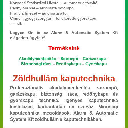
Központi Statisztikai Hivatal – automata ajtónyitó.
Penny Market – automata sotompó.
Francia Intézet – automata ajtó.
Chinoin gyógyszergyár – feltekeredő gyorskapu.
. . . stb.
Legyen Ön is az Alarm & Automatic System Kft
elégedett ügyfele!
Termékeink
Akadálymentesítés
–
Sorompó
–
Garázskapu
–
Biztonsági rács
–
Redőnykapu
–
Gyorskapu
Zöldhullám kaputechnika
Professzionális akadálymentesítés, sorompó,
garázskapu, biztonsági rács, redőnykapu és
gyorskapu technika. Igényes kaputechnika
kivitelezés, karbantartás és szerviz. Minőségi
kaputechnika megoldások. Alarm & Automatic
System Kft zöldhullám a kaputechnikában.